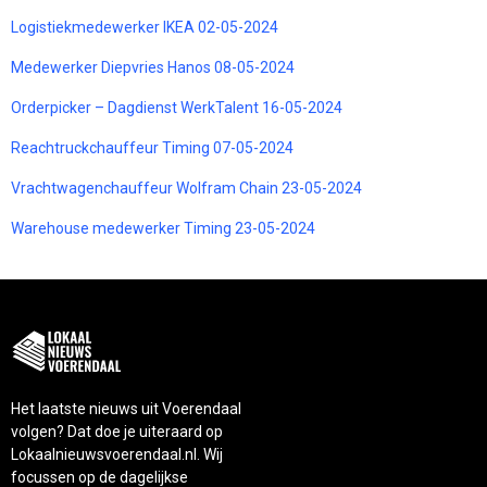
Logistiekmedewerker IKEA 02-05-2024
Medewerker Diepvries Hanos 08-05-2024
Orderpicker – Dagdienst WerkTalent 16-05-2024
Reachtruckchauffeur Timing 07-05-2024
Vrachtwagenchauffeur Wolfram Chain 23-05-2024
Warehouse medewerker Timing 23-05-2024
Het laatste nieuws uit Voerendaal
volgen? Dat doe je uiteraard op
Lokaalnieuwsvoerendaal.nl. Wij
focussen op de dagelijkse