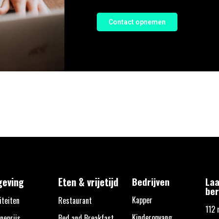
Contact opnemen
eving
Eten & vrijetijd
Bedrijven
Laa
ber
Kapper
iteiten
Restaurant
112 
Kinderopvang
neprijs
Bed and Breakfast