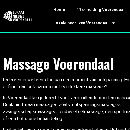
Home
112-melding Voerendaal
Lokale bedrijven Voerendaal
Massage Voerendaal
Iedereen is wel eens toe aan een moment van ontspanning. En 
er fijner dan ontspannen met een lekkere massage?
In Voerendaal kun je terecht voor verschillende soorten massa
Denk hierbij aan massages zoals: ontspanningsmassages,
zwangerschapsmassages, bindweefselmassage, een sportm
of een hot stone behandeling
Laat je lichaam en geest verwennen en kom helemaal tot rust. 