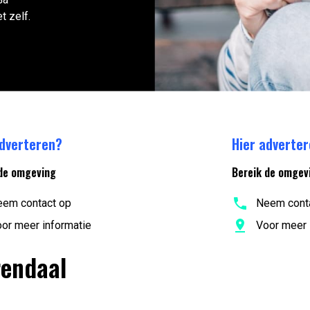
t zelf.
adverteren?
Hier adverte
de omgeving
Bereik de omgev
em contact op
Neem cont
or meer informatie
Voor meer 
rendaal