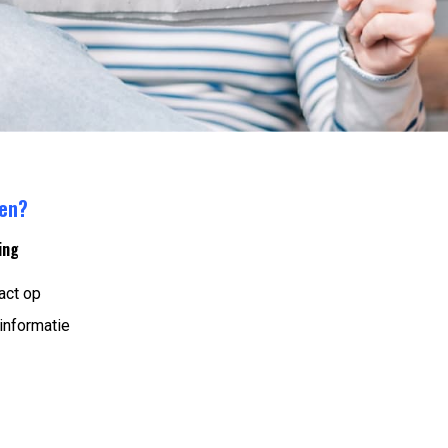
ren?
ing
act op
informatie