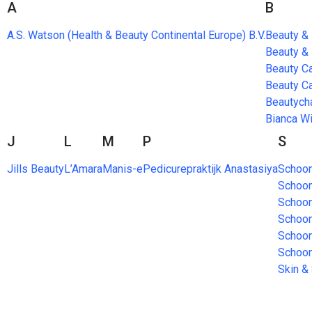
A
B
A.S. Watson (Health & Beauty Continental Europe) B.V.
Beauty &
Beauty &
Beauty C
Beauty C
Beautych
Bianca W
J
L
M
P
S
Jills Beauty
L’Amara
Manis-e
Pedicurepraktijk Anastasiya
Schoon
Schoon
Schoon
Schoon
Schoon
Schoon
Skin & 