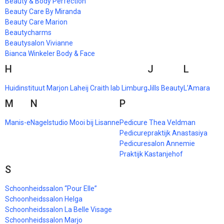
Beauty & Body Perfection
Beauty Care By Miranda
Beauty Care Marion
Beautycharms
Beautysalon Vivianne
Bianca Winkeler Body & Face
H
J
L
Huidinstituut Marjon Laheij Craith lab Limburg
Jills Beauty
L’Amara
M
N
P
Manis-e
Nagelstudio Mooi bij Lisanne
Pedicure Thea Veldman
Pedicurepraktijk Anastasiya
Pedicuresalon Annemie
Praktijk Kastanjehof
S
Schoonheidssalon “Pour Elle”
Schoonheidssalon Helga
Schoonheidssalon La Belle Visage
Schoonheidssalon Marjo