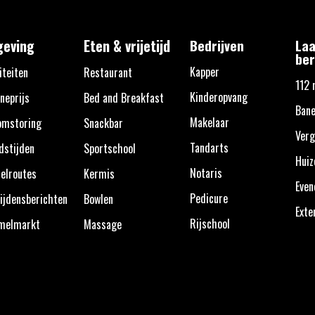
eving
Eten & vrijetijd
Bedrijven
Laa
ber
Kapper
iteiten
Restaurant
112 
Kinderopvang
neprijs
Bed and Breakfast
Bane
Makelaar
omstoring
Snackbar
Verg
Tandarts
dstijden
Sportschool
Huiz
Notaris
elroutes
Kermis
Eve
Pedicure
ijdensberichten
Bowlen
Exte
Rijschool
melmarkt
Massage