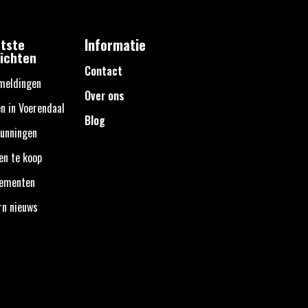
tste
Informatie
ichten
Contact
meldingen
Over ons
n in Voerendaal
Blog
unningen
en te koop
nementen
rn nieuws