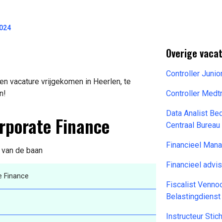
2024
Overige vacat
Controller Juni
en vacature vrijgekomen in Heerlen, te
n!
Controller Medt
Data Analist Be
orporate Finance
Centraal Bureau
Financieel Man
s van de baan
Financieel advi
e Finance
Fiscalist Venno
Belastingdiens
Instructeur Sti