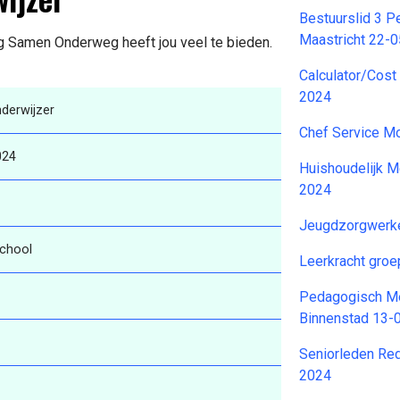
Bestuurslid 3 
Maastricht 22-
ing Samen Onderweg heeft jou veel te bieden.
Calculator/Cost
2024
erwijzer
Chef Service M
024
Huishoudelijk 
2024
Jeugdzorgwerk
school
Leerkracht gro
Pedagogisch Me
Binnenstad 13-
Seniorleden Re
2024