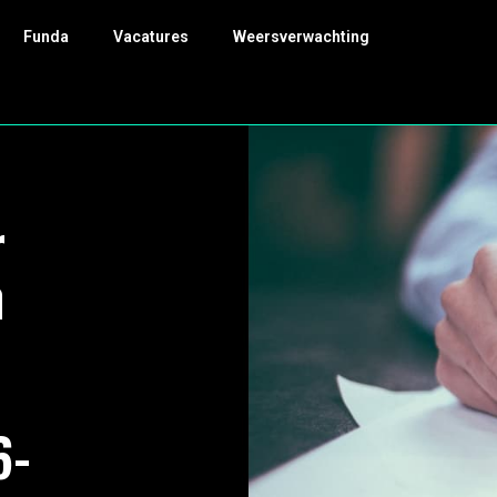
Funda
Vacatures
Weersverwachting
r
n
6-