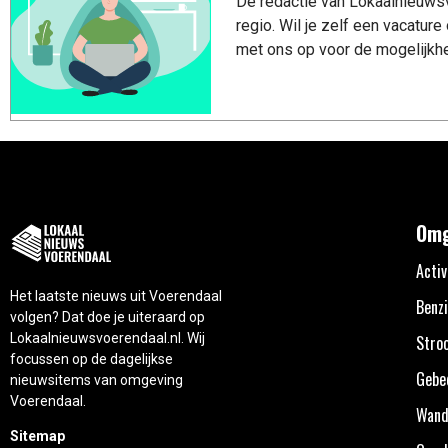
De redactie van Lokaalnieuwsv
regio. Wil je zelf een vacatu
met ons op voor de mogelijkhe
Omg
Activ
Het laatste nieuws uit Voerendaal
Benzi
volgen? Dat doe je uiteraard op
Lokaalnieuwsvoerendaal.nl. Wij
Stro
focussen op de dagelijkse
Gebe
nieuwsitems van omgeving
Voerendaal.
Wand
Sitemap