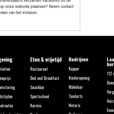
oerendaal.nl verzamelt vacatures uit de
re op onze website plaatsen? Neem contact
den van het insturen.
eving
Eten & vrijetijd
Bedrijven
Laa
ber
Kapper
iteiten
Restaurant
112 
Kinderopvang
neprijs
Bed and Breakfast
Bane
Makelaar
omstoring
Snackbar
Verg
Tandarts
dstijden
Sportschool
Huiz
Notaris
elroutes
Kermis
Eve