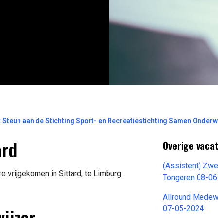
 Steun aan de Stichting Sport- en Recreatiestichting Samen Onder
ard
Overige vacat
(Assistent) Zw
 vrijgekomen in Sittard, te Limburg.
Tongeren 08-0
Allround Medewe
ijzer
07-05-2024