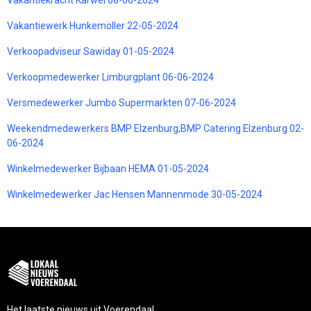
Vakantiewerk Hunkemöller 22-05-2024
Verkoopadviseur Sawiday 01-05-2024
Verkoopmedewerker Limburgplant 06-06-2024
Versmedewerker Jumbo Supermarkten 07-06-2024
Weekendmedewerkers BMP Elzenburg;BMP Catering Elzenburg 02-
06-2024
Winkelmedewerker Bijbaan HEMA 01-05-2024
Winkelmedewerker Jac Hensen Mannenmode 30-05-2024
Het laatste nieuws uit Voerendaal