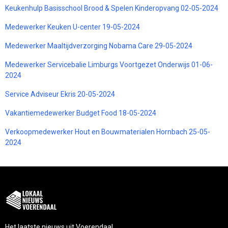
Keukenhulp Basisschool Brood & Spelen Kinderopvang 02-05-2024
Medewerker Keuken U-center 19-05-2024
Medewerker Maaltijdverzorging Nobama Care 29-05-2024
Medewerker Servicebalie Limburgs Voortgezet Onderwijs 01-06-
2024
Service Adviseur Ekris 20-05-2024
Vakantiemedewerker Budget Food 18-05-2024
Verkoopmedewerker Hout en Bouwmaterialen Hornbach 25-05-
2024
Het laatste nieuws uit Voerendaal