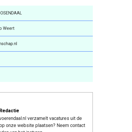
ROOSENDAAL
p Weert
schap.nl
Redactie
oerendaal.nl verzamelt vacatures uit de
re op onze website plaatsen? Neem contact