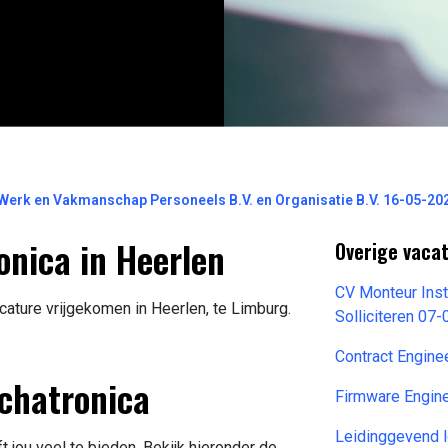
Werk en Vakmanschap Personeels B.V. en Organisatie B.V. 16-05-20
nica in Heerlen
Overige vacat
CV Monteur Ins
ature vrijgekomen in Heerlen, te Limburg.
Solliciteren 07
Contract Engine
chatronica
Firmware Engin
Leidinggevend 
 jou veel te bieden. Bekijk hieronder de