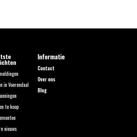
tste
Informatie
ichten
Contact
meldingen
Over ons
n in Voerendaal
Blog
unningen
en te koop
nementen
rn nieuws