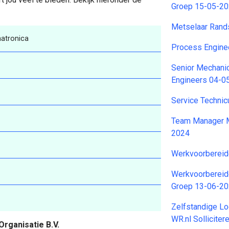
Groep 15-05-2
Metselaar Rand
atronica
Process Engine
Senior Mechanic
Engineers 04-0
Service Techni
Team Manager M
2024
Werkvoorbereid
Werkvoorbereid
Groep 13-06-2
Zelfstandige Lo
WR.nl Sollicite
rganisatie B.V.