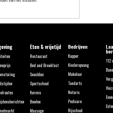
den van het insturen.
eving
Eten & vrijetijd
Bedrijven
Laa
ber
Kapper
iteiten
Restaurant
112 
Kinderopvang
neprijs
Bed and Breakfast
Bane
Makelaar
omstoring
Snackbar
Verg
Tandarts
dstijden
Sportschool
Huiz
Notaris
elroutes
Kermis
Eve
Pedicure
ijdensberichten
Bowlen
Exte
Rijschool
melmarkt
Massage