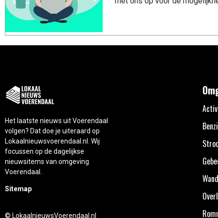
met ons op voor de mogelijkhe
Omg
Activ
Het laatste nieuws uit Voerendaal
Benzi
volgen? Dat doe je uiteraard op
Lokaalnieuwsvoerendaal.nl. Wij
Stro
focussen op de dagelijkse
Gebe
nieuwsitems van omgeving
Voerendaal.
Wand
Sitemap
Overl
Rom
© LokaalnieuwsVoerendaal.nl