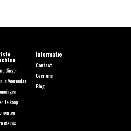
tste
Informatie
ichten
Contact
meldingen
Over ons
n in Voerendaal
Blog
unningen
en te koop
nementen
rn nieuws