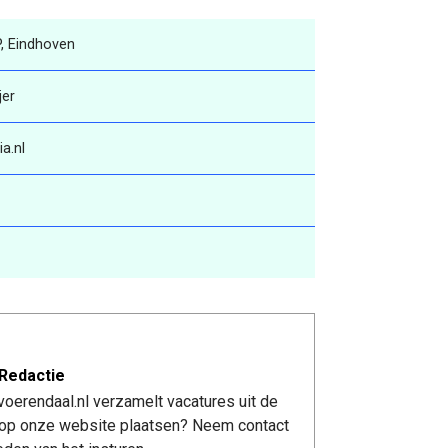
P, Eindhoven
jer
a.nl
Redactie
oerendaal.nl verzamelt vacatures uit de
re op onze website plaatsen? Neem contact