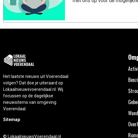
met ons op voor de mogelijkhe
Omg
Activ
Het laatste nieuws uit Voerendaal
Benzi
volgen? Dat doe je uiteraard op
Lokaalnieuwsvoerendaal.nl. Wij
Stro
focussen op de dagelijkse
Gebe
nieuwsitems van omgeving
Voerendaal.
Wand
Sitemap
Overl
Rom
© LokaalnieuwsVoerendaal.nl