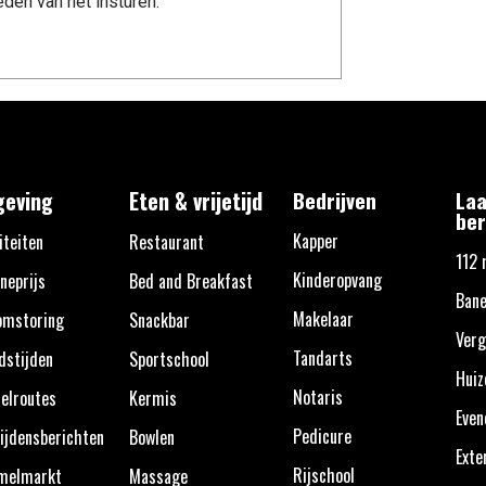
den van het insturen.
eving
Eten & vrijetijd
Bedrijven
Laa
ber
Kapper
iteiten
Restaurant
112 
Kinderopvang
neprijs
Bed and Breakfast
Bane
Makelaar
omstoring
Snackbar
Verg
Tandarts
dstijden
Sportschool
Huiz
Notaris
elroutes
Kermis
Eve
Pedicure
ijdensberichten
Bowlen
Exte
Rijschool
melmarkt
Massage