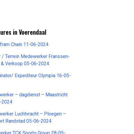
ures in Voerendaal
lfram Chain 11-06-2024
r / Terrein Medewerker Franssen-
r & Verkoop 05-06-2024
inator/ Expediteur Olympia 16-05-
werker – dagdienst – Maastricht
6-2024
werker Luchtvracht – Ploegen –
ort Randstad 05-06-2024
rker TCK Sports Group 28-05-