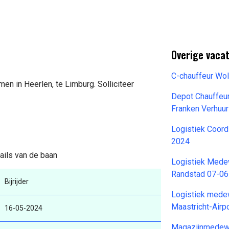
Overige vacat
C-chauffeur Wo
men in Heerlen, te Limburg. Solliciteer
Depot Chauffeu
Franken Verhuu
Logistiek Coörd
2024
tails van de baan
Logistiek Mede
Randstad 07-0
Bijrijder
Logistiek mede
Maastricht-Airp
16-05-2024
Magazijnmedewe