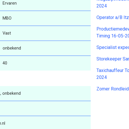
Ervaren
2024
Operator a/B I
MBO
Productiemedew
Vast
Timing 16-05-2
Specialist expe
onbekend
Storekeeper S
40
Taxichauffeur T
2024
Zomer Rondleid
, onbekend
.nl