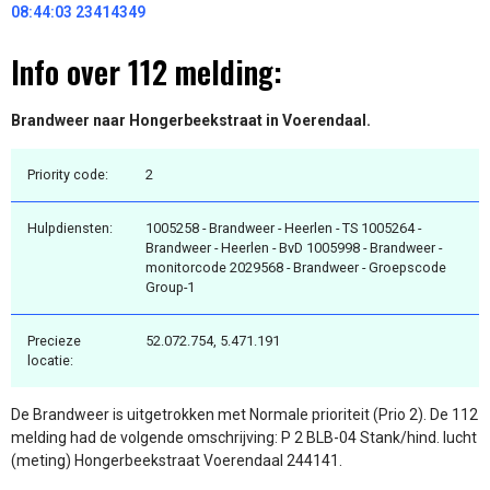
08:44:03 23414349
Info over 112 melding:
Brandweer naar Hongerbeekstraat in Voerendaal.
Priority code:
2
Hulpdiensten:
1005258 - Brandweer - Heerlen - TS 1005264 -
Brandweer - Heerlen - BvD 1005998 - Brandweer -
monitorcode 2029568 - Brandweer - Groepscode
Group-1
Precieze
52.072.754, 5.471.191
locatie:
De Brandweer is uitgetrokken met Normale prioriteit (Prio 2). De 112
melding had de volgende omschrijving: P 2 BLB-04 Stank/hind. lucht
(meting) Hongerbeekstraat Voerendaal 244141.