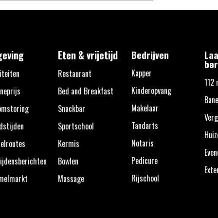
eving
Eten & vrijetijd
Bedrijven
Laa
ber
Kapper
iteiten
Restaurant
112 
Kinderopvang
neprijs
Bed and Breakfast
Bane
Makelaar
omstoring
Snackbar
Verg
Tandarts
dstijden
Sportschool
Huiz
Notaris
elroutes
Kermis
Eve
Pedicure
ijdensberichten
Bowlen
Exte
Rijschool
melmarkt
Massage