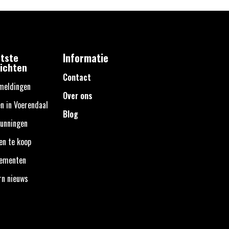
tste
Informatie
ichten
Contact
meldingen
Over ons
n in Voerendaal
Blog
unningen
en te koop
nementen
rn nieuws