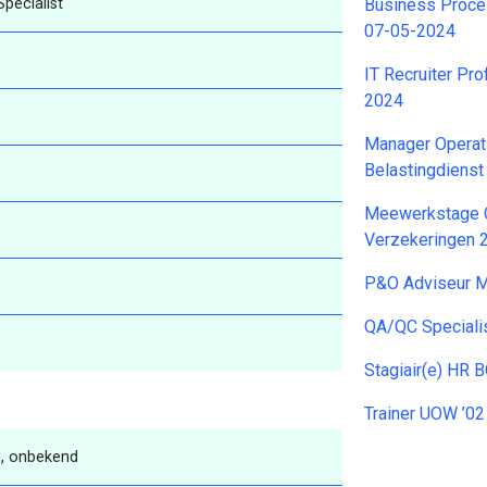
pecialist
Business Proce
07-05-2024
IT Recruiter Pro
2024
Manager Operat
Belastingdiens
Meewerkstage 
Verzekeringen 
P&O Adviseur M
QA/QC Speciali
Stagiair(e) HR
Trainer UOW ’0
, onbekend