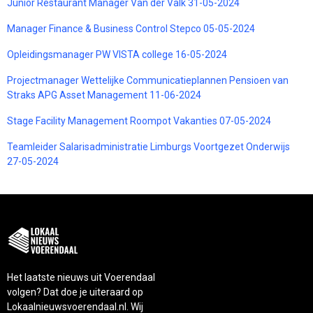
Junior Restaurant Manager Van der Valk 31-05-2024
Manager Finance & Business Control Stepco 05-05-2024
Opleidingsmanager PW VISTA college 16-05-2024
Projectmanager Wettelijke Communicatieplannen Pensioen van
Straks APG Asset Management 11-06-2024
Stage Facility Management Roompot Vakanties 07-05-2024
Teamleider Salarisadministratie Limburgs Voortgezet Onderwijs
27-05-2024
Het laatste nieuws uit Voerendaal
volgen? Dat doe je uiteraard op
Lokaalnieuwsvoerendaal.nl. Wij