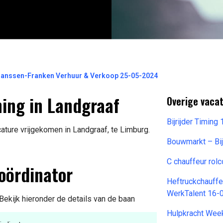
Franssen-Franken Verhuur & Verkoop 25-05-2024
ning in Landgraaf
Overige vacat
Bijrijder Timin
ature vrijgekomen in Landgraaf, te Limburg.
Bouwmarkt – Bi
C chauffeur rol
oördinator
Heftruckchauff
WerkTalent 16-
Bekijk hieronder de details van de baan
Hulpkracht Wee