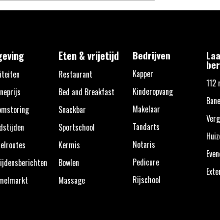
eving
Eten & vrijetijd
Bedrijven
Laa
ber
Kapper
iteiten
Restaurant
112 
Kinderopvang
neprijs
Bed and Breakfast
Bane
Makelaar
omstoring
Snackbar
Verg
Tandarts
dstijden
Sportschool
Huiz
Notaris
elroutes
Kermis
Eve
Pedicure
ijdensberichten
Bowlen
Exte
Rijschool
melmarkt
Massage