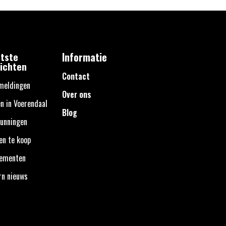
tste
Informatie
ichten
Contact
meldingen
Over ons
n in Voerendaal
Blog
unningen
en te koop
nementen
rn nieuws