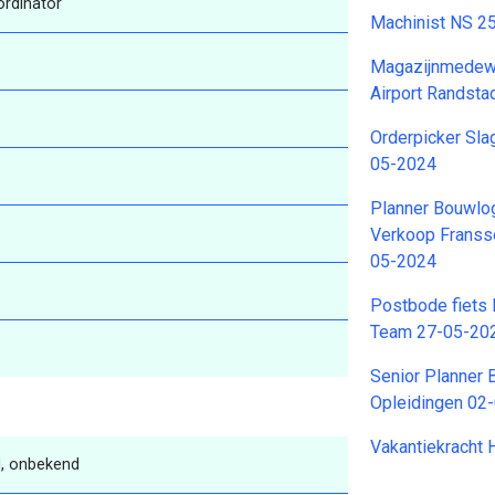
ördinator
Machinist NS 2
Magazijnmedewe
Airport Randst
Orderpicker Sla
05-2024
Planner Bouwlog
Verkoop Franss
05-2024
Postbode fiets
Team 27-05-20
Senior Planner 
Opleidingen 02
Vakantiekracht
, onbekend