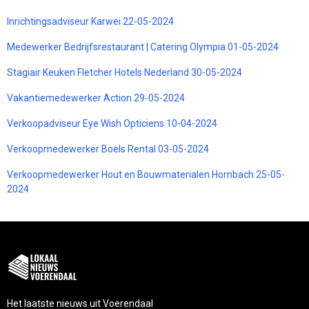
Inrichtingsadviseur Karwei 22-05-2024
Medewerker Bedrijfsrestaurant | Catering Olympia 01-05-2024
Stagiair Keuken Fletcher Hotels Nederland 30-05-2024
Vakantiemedewerker Action 29-05-2024
Verkoopadviseur Eye Wish Opticiens 10-04-2024
Verkoopmedewerker Boels Rental 03-05-2024
Verkoopmedewerker Hout en Bouwmaterialen Hornbach 25-05-
2024
Het laatste nieuws uit Voerendaal