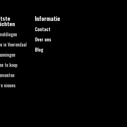
tste
Informatie
ichten
Contact
meldingen
Over ons
n in Voerendaal
Blog
unningen
en te koop
nementen
rn nieuws