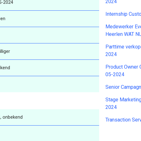
2024
5-2024
Internship Cust
ren
Medewerker Eve
Heerlen WAT N
Parttime verko
lliger
2024
Product Owner 
kend
05-2024
Senior Campagn
Stage Marketin
2024
, onbekend
Transaction Ser