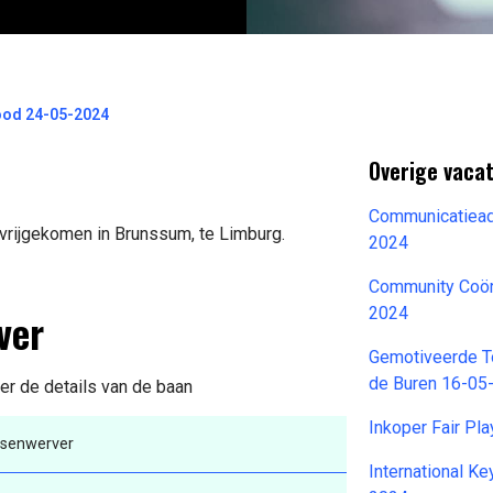
ood 24-05-2024
Overige vacat
Communicatiead
vrijgekomen in Brunssum, te Limburg.
2024
Community Coör
ver
2024
Gemotiveerde T
de Buren 16-05
der de details van de baan
Inkoper Fair Pl
senwerver
International K