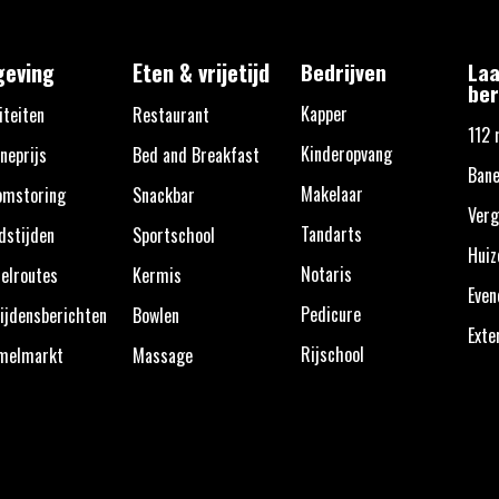
eving
Eten & vrijetijd
Bedrijven
Laa
ber
Kapper
iteiten
Restaurant
112 
Kinderopvang
neprijs
Bed and Breakfast
Bane
Makelaar
omstoring
Snackbar
Verg
Tandarts
dstijden
Sportschool
Huiz
Notaris
elroutes
Kermis
Eve
Pedicure
ijdensberichten
Bowlen
Exte
Rijschool
melmarkt
Massage