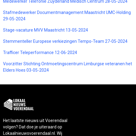
Medewerker Telefonie Zuyderland Medisch Centrum 28-05-2024
Stafmedewerker Documentmanagement Maastricht UMC-Holding
29-05-2024
Stage-vacature MVV Maastricht 13-05-2024
Stemmenteller Europese verkiezingen Tempo-Team 27-05-2024
Trafficer Teleperformance 12-06-2024
Voorzitter Stichting Ontmoetingscentrum Limburgse veteranen het
Elders Hoes 03-05-2024
Het laatste nieuws uit Voerendaal
volgen? Dat doe je uiteraard op
Lokaalnieuwsvoerendaal.nl. Wij