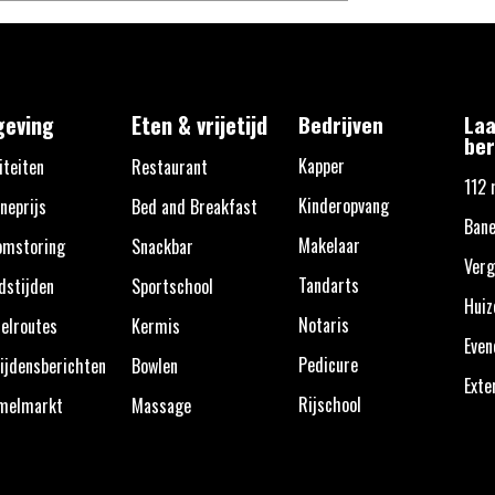
eving
Eten & vrijetijd
Bedrijven
Laa
ber
Kapper
iteiten
Restaurant
112 
Kinderopvang
neprijs
Bed and Breakfast
Bane
Makelaar
omstoring
Snackbar
Verg
Tandarts
dstijden
Sportschool
Huiz
Notaris
elroutes
Kermis
Eve
Pedicure
ijdensberichten
Bowlen
Exte
Rijschool
melmarkt
Massage