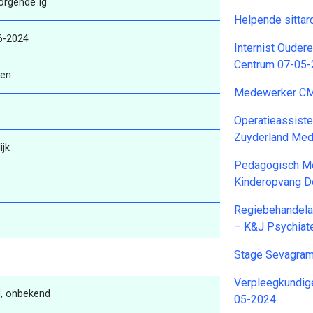
orgende Ig
Helpende sitta
6-2024
Internist Oude
Centrum 07-05
ren
Medewerker C
Operatieassiste
Zuyderland Med
ijk
Pedagogisch Me
Kinderopvang D
Regiebehandela
– K&J Psychiat
Stage Sevagram
Verpleegkundig
, onbekend
05-2024