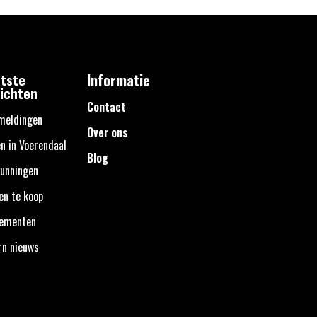
tste
Informatie
ichten
Contact
meldingen
Over ons
n in Voerendaal
Blog
unningen
en te koop
nementen
rn nieuws