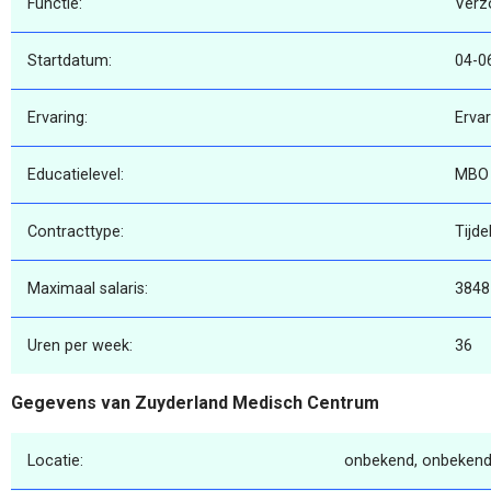
Functie:
Verz
Startdatum:
04-0
Ervaring:
Erva
Educatielevel:
MBO
Contracttype:
Tijdel
Maximaal salaris:
3848
Uren per week:
36
Gegevens van Zuyderland Medisch Centrum
Locatie:
onbekend, onbekend