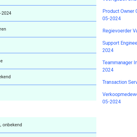
Product Owner 
5-2024
05-2024
ren
Regievoerder V
Support Enginee
2024
ge
Teammanager Int
2024
ekend
Transaction Ser
Verkoopmedewe
05-2024
, onbekend