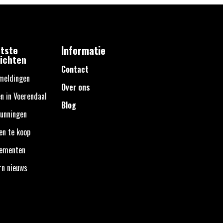
tste
Informatie
ichten
Contact
meldingen
Over ons
n in Voerendaal
Blog
unningen
en te koop
nementen
rn nieuws