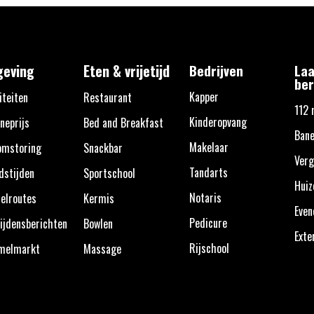
eving
Eten & vrijetijd
Bedrijven
Laa
ber
Kapper
iteiten
Restaurant
112 
Kinderopvang
neprijs
Bed and Breakfast
Bane
Makelaar
omstoring
Snackbar
Verg
Tandarts
dstijden
Sportschool
Huiz
Notaris
elroutes
Kermis
Eve
Pedicure
ijdensberichten
Bowlen
Exte
Rijschool
melmarkt
Massage