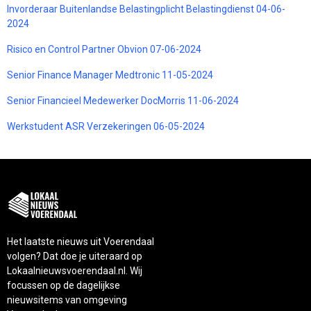
Invorderaar Buitenlandse Belastingplicht Belastingdienst 04-06-
2024
Risico en Control Partner Obvion 07-06-2024
Senior Finance Manager Medtronic 11-05-2024
Senior Financieel Medewerker DocMorris 11-06-2024
Werkstudent ASR Verzekeringen 06-05-2024
Het laatste nieuws uit Voerendaal
volgen? Dat doe je uiteraard op
Lokaalnieuwsvoerendaal.nl. Wij
focussen op de dagelijkse
nieuwsitems van omgeving