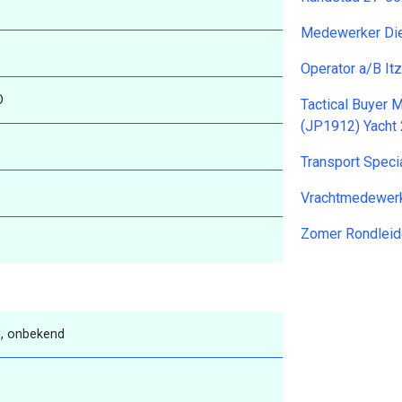
Medewerker Di
Operator a/B I
O
Tactical Buyer 
(JP1912) Yacht
Transport Speci
Vrachtmedewerk
Zomer Rondleid
, onbekend