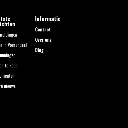
tste
Informatie
ichten
Contact
meldingen
Over ons
n in Voerendaal
Blog
unningen
en te koop
nementen
rn nieuws