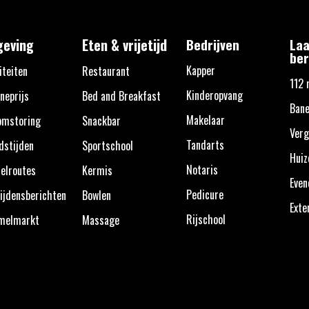
eving
Eten & vrijetijd
Bedrijven
Laa
ber
Kapper
iteiten
Restaurant
112 
Kinderopvang
neprijs
Bed and Breakfast
Bane
Makelaar
omstoring
Snackbar
Verg
Tandarts
dstijden
Sportschool
Huiz
Notaris
elroutes
Kermis
Eve
Pedicure
ijdensberichten
Bowlen
Exte
Rijschool
melmarkt
Massage