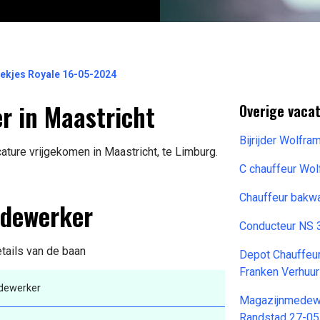
ekjes Royale 16-05-2024
r in Maastricht
Overige vacat
Bijrijder Wolfr
ture vrijgekomen in Maastricht, te Limburg.
C chauffeur Wo
Chauffeur bakw
edewerker
Conducteur NS 
etails van de baan
Depot Chauffeu
Franken Verhuu
dewerker
Magazijnmedewer
Randstad 27-0