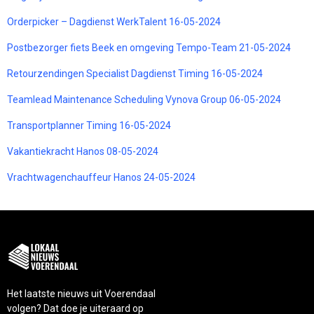
Orderpicker – Dagdienst WerkTalent 16-05-2024
Postbezorger fiets Beek en omgeving Tempo-Team 21-05-2024
Retourzendingen Specialist Dagdienst Timing 16-05-2024
Teamlead Maintenance Scheduling Vynova Group 06-05-2024
Transportplanner Timing 16-05-2024
Vakantiekracht Hanos 08-05-2024
Vrachtwagenchauffeur Hanos 24-05-2024
Het laatste nieuws uit Voerendaal
volgen? Dat doe je uiteraard op