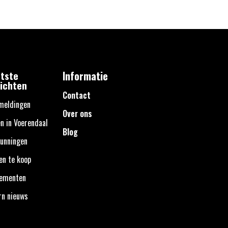
tste
Informatie
ichten
Contact
meldingen
Over ons
n in Voerendaal
Blog
unningen
en te koop
nementen
rn nieuws