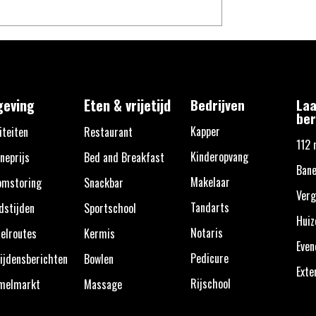
eving
Eten & vrijetijd
Bedrijven
Laa
ber
Kapper
iteiten
Restaurant
112 
Kinderopvang
neprijs
Bed and Breakfast
Bane
Makelaar
omstoring
Snackbar
Verg
Tandarts
dstijden
Sportschool
Huiz
Notaris
elroutes
Kermis
Eve
Pedicure
ijdensberichten
Bowlen
Exte
Rijschool
melmarkt
Massage