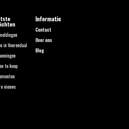
tste
Informatie
ichten
Contact
meldingen
Over ons
n in Voerendaal
Blog
unningen
en te koop
nementen
rn nieuws