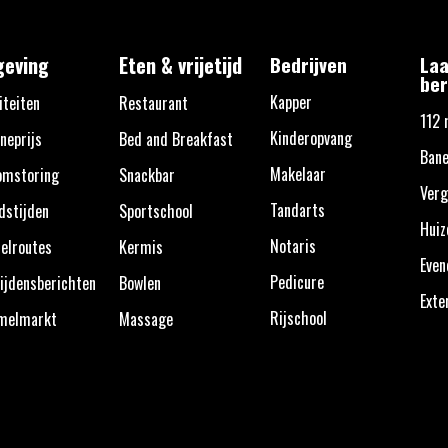
eving
Eten & vrijetijd
Bedrijven
Laa
ber
Kapper
iteiten
Restaurant
112 
Kinderopvang
neprijs
Bed and Breakfast
Bane
Makelaar
omstoring
Snackbar
Verg
Tandarts
dstijden
Sportschool
Huiz
Notaris
elroutes
Kermis
Eve
Pedicure
ijdensberichten
Bowlen
Exte
Rijschool
melmarkt
Massage