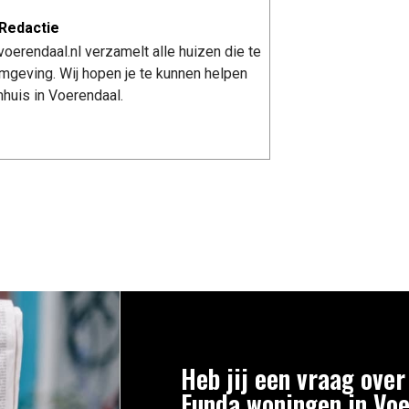
Redactie
oerendaal.nl verzamelt alle huizen die te
mgeving. Wij hopen je te kunnen helpen
huis in Voerendaal.
Heb jij een vraag over
Funda woningen in Vo