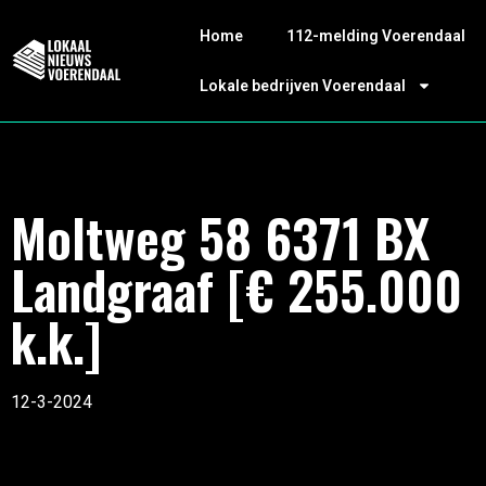
Home
112-melding Voerendaal
Lokale bedrijven Voerendaal
Moltweg 58 6371 BX
Landgraaf [€ 255.000
k.k.]
12-3-2024