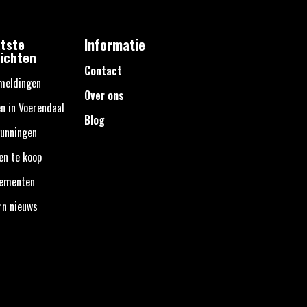
tste
Informatie
ichten
Contact
meldingen
Over ons
n in Voerendaal
Blog
unningen
en te koop
nementen
rn nieuws