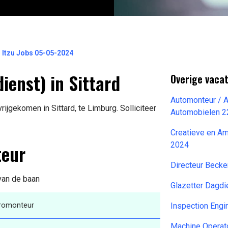
 Itzu Jobs 05-05-2024
ienst) in Sittard
Overige vacat
Automonteur / 
ijgekomen in Sittard, te Limburg. Solliciteer
Automobielen 2
Creatieve en A
teur
2024
Directeur Beck
 van de baan
Glazetter Dagd
tromonteur
Inspection Engi
Machine Operat