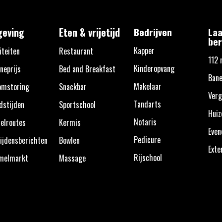
eving
Eten & vrijetijd
Bedrijven
Laa
ber
Kapper
iteiten
Restaurant
112 
Kinderopvang
neprijs
Bed and Breakfast
Bane
Makelaar
omstoring
Snackbar
Verg
Tandarts
dstijden
Sportschool
Huiz
Notaris
elroutes
Kermis
Eve
Pedicure
ijdensberichten
Bowlen
Exte
Rijschool
melmarkt
Massage