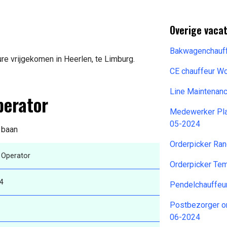
Overige vacat
Bakwagenchauff
re vrijgekomen in Heerlen, te Limburg.
CE chauffeur W
Line Maintenan
perator
Medewerker Pla
05-2024
e baan
Orderpicker Ra
k Operator
Orderpicker T
4
Pendelchauffeu
Postbezorger 
06-2024