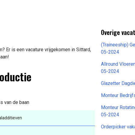
Overige vacat
(Traineeship) 
 Er is een vacature vrijgekomen in Sittard,
05-2024
baan!
Allround Vloere
roductie
05-2024
Glazetter Dagd
Monteur Bedrij
ils van de baan
Monteur Rotatin
05-2024
ladditieven
Orderpicker va