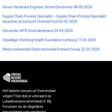
Senior Hardware Engineer Venne Electronics 08-05-2024
Supply Chain Process Specialist – Supply Chain Process Specialist
Heuschen & Schrouff Oriental Food 02-05-2024
Uitvoerder WTB Stork Nederland 29-05-2024
Vrijwilliger Stichting Health Foundation Limburg 17-05-2024
Werkvoorbereider Elektrotechniek Eminent Groep 22-05-2024
Het laatste nieuws uit Voerendaal
volgen? Dat doe je uiteraard op
Lokaalnieuwsvoerendaal.nl. Wij
focussen op de dagelijkse
nieuwsitems van omgeving