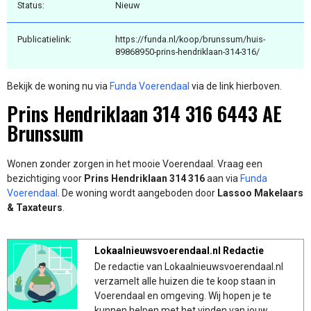
Status:
Nieuw
Publicatielink:
https://funda.nl/koop/brunssum/huis-
89868950-prins-hendriklaan-314-316/
Bekijk de woning nu via
Funda Voerendaal
via de link hierboven.
Prins Hendriklaan 314 316 6443 AE
Brunssum
Wonen zonder zorgen in het mooie Voerendaal. Vraag een
bezichtiging voor
Prins Hendriklaan 314 316
aan via
Funda
Voerendaal
. De woning wordt aangeboden door
Lassoo Makelaars
& Taxateurs
.
Lokaalnieuwsvoerendaal.nl Redactie
De redactie van Lokaalnieuwsvoerendaal.nl
verzamelt alle huizen die te koop staan in
Voerendaal en omgeving. Wij hopen je te
kunnen helpen met het vinden van jouw