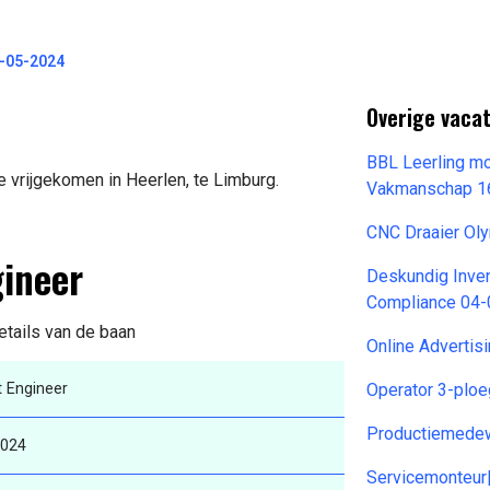
-05-2024
Overige vacat
BBL Leerling mo
e vrijgekomen in Heerlen, te Limburg.
Vakmanschap 1
CNC Draaier Ol
gineer
Deskundig Inve
Compliance 04
etails van de baan
Online Advertis
 Engineer
Operator 3-plo
Productiemedew
2024
Servicemonteur|