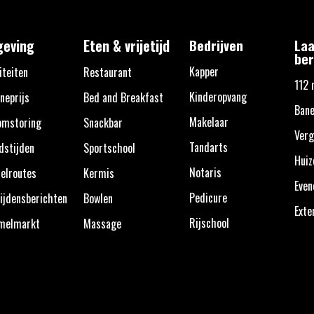
eving
Eten & vrijetijd
Bedrijven
Laa
ber
Kapper
iteiten
Restaurant
112 
Kinderopvang
neprijs
Bed and Breakfast
Bane
Makelaar
omstoring
Snackbar
Verg
Tandarts
dstijden
Sportschool
Huiz
Notaris
elroutes
Kermis
Eve
Pedicure
ijdensberichten
Bowlen
Exte
Rijschool
melmarkt
Massage