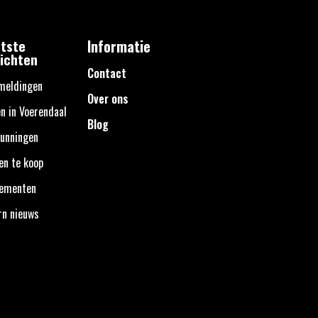
tste
Informatie
ichten
Contact
meldingen
Over ons
n in Voerendaal
Blog
unningen
en te koop
nementen
rn nieuws