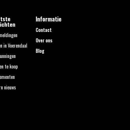
tste
Informatie
ichten
Contact
meldingen
Over ons
n in Voerendaal
Blog
unningen
en te koop
nementen
rn nieuws