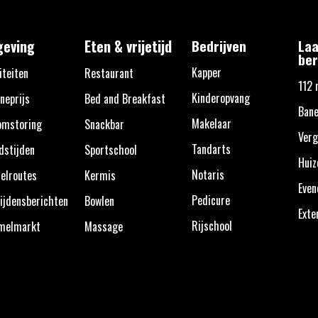
eving
Eten & vrijetijd
Bedrijven
Laa
ber
Kapper
iteiten
Restaurant
112 
Kinderopvang
neprijs
Bed and Breakfast
Bane
Makelaar
omstoring
Snackbar
Verg
Tandarts
dstijden
Sportschool
Huiz
Notaris
elroutes
Kermis
Eve
Pedicure
ijdensberichten
Bowlen
Exte
Rijschool
melmarkt
Massage