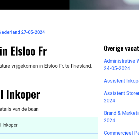
 Nederland 27-05-2024
n Elsloo Fr
Overige vacat
Administrative 
ure vrijgekomen in Elsloo Fr, te Friesland.
24-05-2024
Assistent Inko
l Inkoper
Assistent Store
2024
etails van de baan
Brand & Market
2024
l Inkoper
Commercieel P