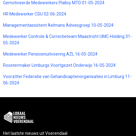
Gemotiveerde Medewerkers Plalloy MTD 01-05-2024
HR Medewerker CSU 02-06-2024
Managementassistent Aelmans Adviesgroep 10-05-2024
Medewerker Controle & Correctieteam Maastricht UMC-Holding 31-
05-2024
Medewerker Pensioenuitvoering AZL 16-05-2024
Roostermaker Limburgs Voortgezet Onderwijs 16-05-2024
Voorzitter Federatie van Gehandicaptenorganisaties in Limburg 11-
06-2024
Het laatste nieuws uit Voerendaal