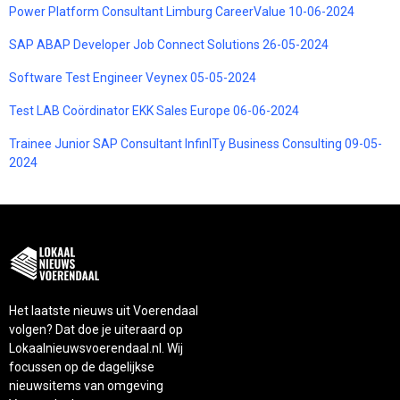
Power Platform Consultant Limburg CareerValue 10-06-2024
SAP ABAP Developer Job Connect Solutions 26-05-2024
Software Test Engineer Veynex 05-05-2024
Test LAB Coördinator EKK Sales Europe 06-06-2024
Trainee Junior SAP Consultant InfinITy Business Consulting 09-05-
2024
Het laatste nieuws uit Voerendaal
volgen? Dat doe je uiteraard op
Lokaalnieuwsvoerendaal.nl. Wij
focussen op de dagelijkse
nieuwsitems van omgeving