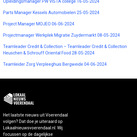
Opleidingsmanager PW VISTA college 16-05-2024
Parts Manager Kessels Automobielen 25-05-2024
Project Manager MOJEO 06-06-2024
Projectmanager Werkplek Migratie Zuydermarkt 08-05-2024
Teamleader Credit & Collection – Teamleader Credit & Collection
Heuschen & Schrouff Oriental Food 28-05-2024
Teamleider Zorg Verpleeghuis Bergweide 04-06-2024
Het laatste nieuws uit Voerendaal
volgen? Dat doe je uiteraard op
Lokaalnieuwsvoerendaal.nl. Wij
focussen op de dagelijkse