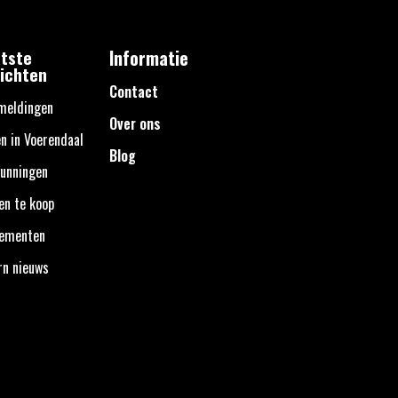
tste
Informatie
ichten
Contact
meldingen
Over ons
n in Voerendaal
Blog
unningen
en te koop
nementen
rn nieuws