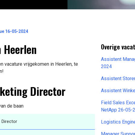
ue 16-05-2024
n Heerlen
Overige vacat
Assistent Mana
n vacature vrijgekomen in Heerlen, te
2024
n!
Assistent Stor
keting Director
Assistent Wink
Field Sales Ex
 van de baan
NetApp 26-05-
 Director
Logistics Engin
Manager Suppor