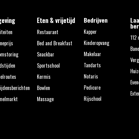
eving
Eten & vrijetijd
Bedrijven
Laa
ber
Kapper
iteiten
Restaurant
112 
Kinderopvang
neprijs
Bed and Breakfast
Bane
Makelaar
omstoring
Snackbar
Verg
Tandarts
dstijden
Sportschool
Huiz
Notaris
elroutes
Kermis
Eve
Pedicure
ijdensberichten
Bowlen
Exte
Rijschool
melmarkt
Massage