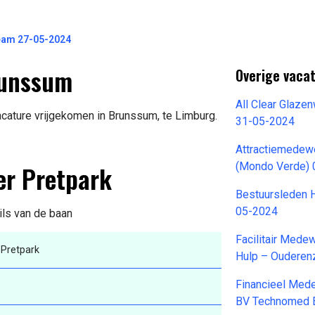
am 27-05-2024
runssum
Overige vacat
All Clear Glaze
cature vrijgekomen in Brunssum, te Limburg.
31-05-2024
Attractiemedew
er Pretpark
(Mondo Verde) 
Bestuursleden H
05-2024
ils van de baan
Facilitair Med
Pretpark
Hulp – Ouderenz
Financieel Med
BV Technomed E