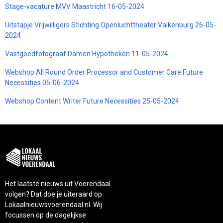
Stage-vacature MVV Maastricht 16-05-2024
Uitstapje Vrijwilligers Stichting Openluchttheater Valkenburg 26-05-
2024
Vastgoedfotograaf Damen Hypotheken 11-05-2024
Webshop All Round Order Processor and Customer Care Future
Necessities 05-06-2024
Webshop Content Writer Future Necessities 25-05-2024
Het laatste nieuws uit Voerendaal
volgen? Dat doe je uiteraard op
Lokaalnieuwsvoerendaal.nl. Wij
focussen op de dagelijkse