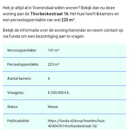
Heb je altijd al in Voerendaal willen wonen? Bekijk dan nu deze
woning aan de
Thorbeckestraat 16
. Het huis heeft
6
kamers en
een perceeloppervlakte van wel
225 m².
Bekijk de informatie over de woning hieronder en neem contact op
via Funda om een bezichtiging aan te vragen.
Woonoppervlakte:
101 m²
Perceeloppervlakte:
225 m²
Aantal kamers:
6
Vraagprijs:
€ 200.000 k.k.
Status:
Nieuw
Publicatielink:
https://funda.nl/koop/heerlen/huis-
43404761-thorbeckestraat-16/