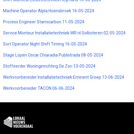
Machine Operator Alpla Hoensbroek 16-05-2024
Process Engineer Stamicarbon 11-05-2024
Service Monteur Installatietechniek WR.nl Solliciteren 02-05-2024
Sort Operator Night Shift Timing 16-05-2024
Stage Lopen Oscar Chiaradia Publistrada 08-05-2024
Stoffeerder Woninginrichting De Zon 13-05-2024
Werkvoorbereider Installatietechniek Eminent Groep 13-06-2024
Werkvoorbereider TACON 06-06-2024