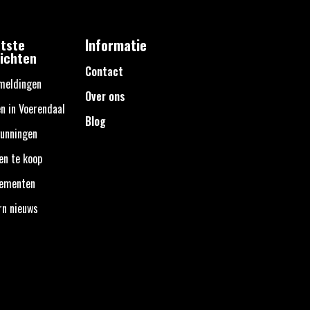
tste
Informatie
ichten
Contact
meldingen
Over ons
n in Voerendaal
Blog
unningen
en te koop
nementen
rn nieuws