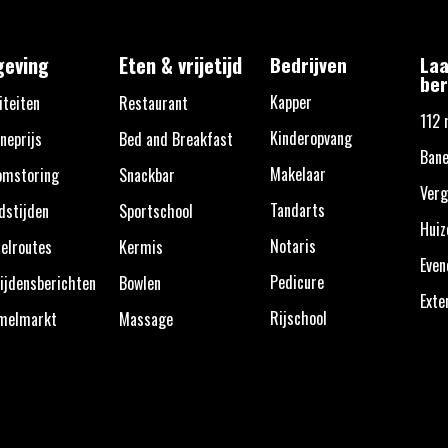
eving
Eten & vrijetijd
Bedrijven
Laa
ber
Kapper
iteiten
Restaurant
112 
Kinderopvang
neprijs
Bed and Breakfast
Bane
Makelaar
omstoring
Snackbar
Verg
Tandarts
dstijden
Sportschool
Huiz
Notaris
elroutes
Kermis
Eve
Pedicure
ijdensberichten
Bowlen
Exte
Rijschool
melmarkt
Massage