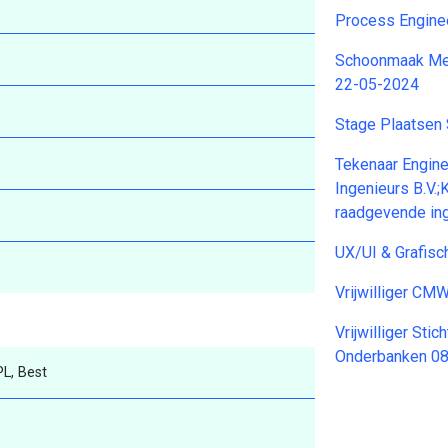
Process Engine
Schoonmaak Med
22-05-2024
Stage Plaatsen
Tekenaar Engin
Ingenieurs B.V
raadgevende in
UX/UI & Grafis
Vrijwilliger C
Vrijwilliger Sti
Onderbanken 0
L, Best