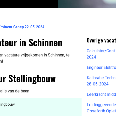
Eminent Groep 22-05-2024
teur in Schinnen
Overige vacat
Calculator/Cost
n vacature vrijgekomen in Schinnen, te
2024
n!
Engineer Elektr
ur Stellingbouw
Kalibratie Tech
28-05-2024
tails van de baan
Leerkracht mi
llingbouw
Leidinggevende
Osseforth Ople