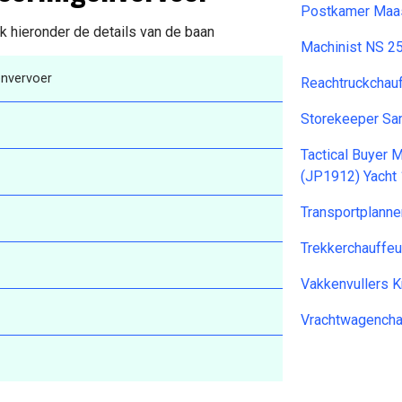
Postkamer Maas
jk hieronder de details van de baan
Machinist NS 2
envervoer
Reachtruckchau
Storekeeper S
Tactical Buyer 
(JP1912) Yacht
Transportplann
Trekkerchauffeu
Vakkenvullers K
Vrachtwagencha