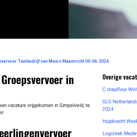
svervoer Taxibedrijf van Meurs Maastricht 05-06-2024
 Groepsvervoer in
Overige vacat
C chauffeur Wo
GLS Netherland
een vacature vrijgekomen in Simpelveld, te
2024
n!
Hulpkracht Wee
Leerlingenvervoer
Logistiek Medew