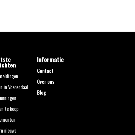
tste
Informatie
ichten
Contact
meldingen
Over ons
n in Voerendaal
Blog
unningen
en te koop
nementen
rn nieuws