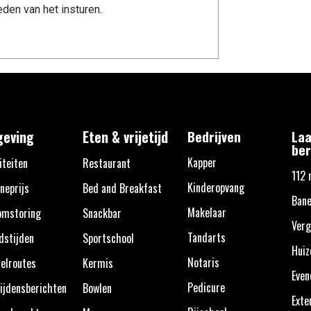
den van het insturen.
eving
Eten & vrijetijd
Bedrijven
Laa
ber
Kapper
iteiten
Restaurant
112 
Kinderopvang
neprijs
Bed and Breakfast
Bane
Makelaar
omstoring
Snackbar
Verg
Tandarts
dstijden
Sportschool
Huiz
Notaris
elroutes
Kermis
Eve
Pedicure
ijdensberichten
Bowlen
Exte