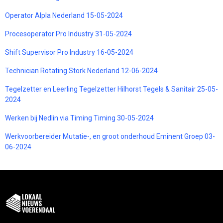
Operator Alpla Nederland 15-05-2024
Procesoperator Pro Industry 31-05-2024
Shift Supervisor Pro Industry 16-05-2024
Technician Rotating Stork Nederland 12-06-2024
Tegelzetter en Leerling Tegelzetter Hilhorst Tegels & Sanitair 25-05-
2024
Werken bij Nedlin via Timing Timing 30-05-2024
Werkvoorbereider Mutatie-, en groot onderhoud Eminent Groep 03-
06-2024