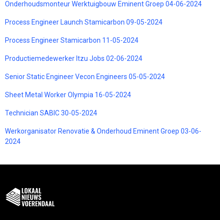
Onderhoudsmonteur Werktuigbouw Eminent Groep 04-06-2024
Process Engineer Launch Stamicarbon 09-05-2024
Process Engineer Stamicarbon 11-05-2024
Productiemedewerker Itzu Jobs 02-06-2024
Senior Static Engineer Vecon Engineers 05-05-2024
Sheet Metal Worker Olympia 16-05-2024
Technician SABIC 30-05-2024
Werkorganisator Renovatie & Onderhoud Eminent Groep 03-06-
2024