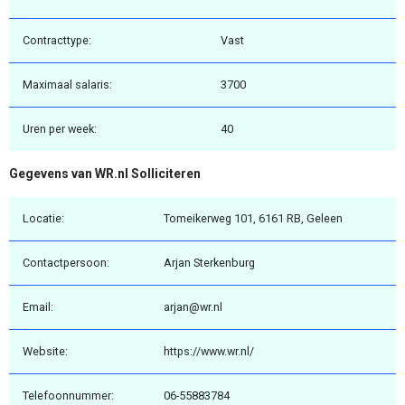
Contracttype:
Vast
Maximaal salaris:
3700
Uren per week:
40
Gegevens van WR.nl Solliciteren
Locatie:
Tomeikerweg 101, 6161 RB, Geleen
Contactpersoon:
Arjan Sterkenburg
Email:
arjan@wr.nl
Website:
https://www.wr.nl/
Telefoonnummer:
06-55883784