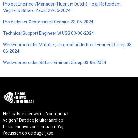
Project Engineer/Manager (Fluent in Dutch) – o.a. Rotterdam,
Veghel & Sittard Yacht 27-05-2024
Projectleider Geotechniek Geonius 23-05-2024
Technical Support Engineer W USG 03-06-2024
Werkvoorbereider Mutatie-, en groot onderhoud Eminent Groep 03-
06-2024
Werkvoorbereider, Sittard Eminent Groep 03-06-2024
Het laatste nieuws uit Voerendaal
volgen? Dat doe je uiteraard op
Lokaalnieuwsvoerendaal.nl. Wij
focussen op de dagelijkse