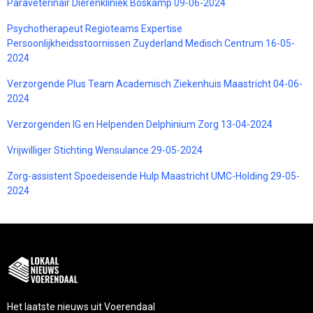
Paraveterinair Dierenkliniek Boskamp 09-06-2024
Psychotherapeut Regioteams Expertise
Persoonlijkheidsstoornissen Zuyderland Medisch Centrum 16-05-
2024
Verzorgende Plus Team Academisch Ziekenhuis Maastricht 04-06-
2024
Verzorgenden IG en Helpenden Delphinium Zorg 13-04-2024
Vrijwilliger Stichting Wensulance 29-05-2024
Zorg-assistent Spoedeisende Hulp Maastricht UMC-Holding 29-05-
2024
Het laatste nieuws uit Voerendaal