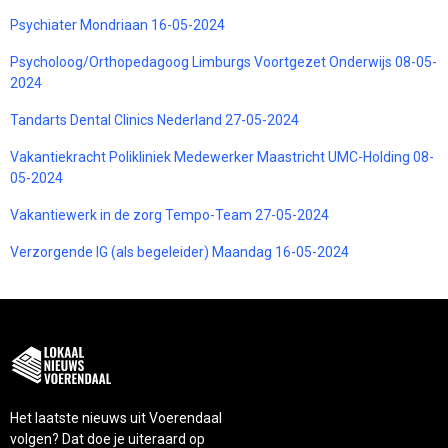
Psychiater Mondriaan 16-05-2024
Psycholoog/Orthopedagoog Limburgs Voortgezet Onderwijs 08-05-
2024
Tandarts Dental Clinics Nederland 27-05-2024
Vakantiekracht Polikliniek Medewerker Maastricht UMC-Holding 08-
05-2024
Vakantiewerk in de zorg Tempo-Team 27-05-2024
Verzorgende IG (als begeleider) Maandag 16-05-2024
Het laatste nieuws uit Voerendaal
volgen? Dat doe je uiteraard op