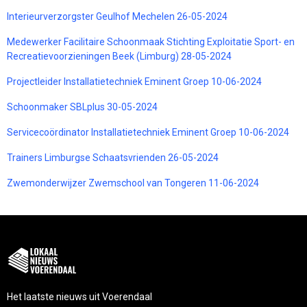
Interieurverzorgster Geulhof Mechelen 26-05-2024
Medewerker Facilitaire Schoonmaak Stichting Exploitatie Sport- en
Recreatievoorzieningen Beek (Limburg) 28-05-2024
Projectleider Installatietechniek Eminent Groep 10-06-2024
Schoonmaker SBLplus 30-05-2024
Servicecoördinator Installatietechniek Eminent Groep 10-06-2024
Trainers Limburgse Schaatsvrienden 26-05-2024
Zwemonderwijzer Zwemschool van Tongeren 11-06-2024
Het laatste nieuws uit Voerendaal